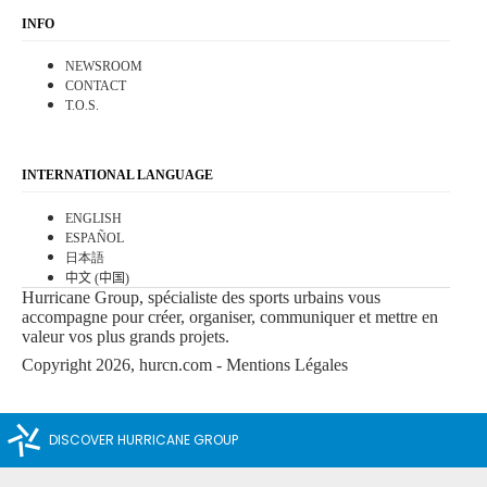
INFO
NEWSROOM
CONTACT
T.O.S.
INTERNATIONAL LANGUAGE
ENGLISH
ESPAÑOL
日本語
中文 (中国)
Hurricane Group, spécialiste des sports urbains vous
accompagne pour créer, organiser, communiquer et mettre en
valeur vos plus grands projets.
Copyright 2026, hurcn.com -
Mentions Légales
DISCOVER HURRICANE GROUP
INNOVATIVE URBAN