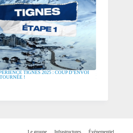
RIENCE TIGNES 2025 : COUP D’ENVOI
FISE XPERIENCE 2
URNÉE !
EST DE RETOUR !
Le groupe
Infrastructures
Événementiel