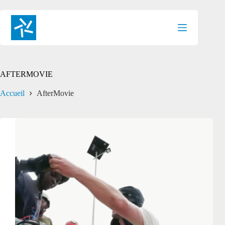
Passer
au
contenu
AFTERMOVIE
Accueil
AfterMovie