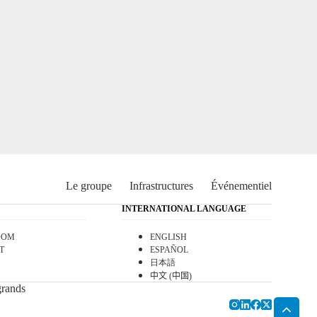
Le groupe
Infrastructures
Événementiel
INTERNATIONAL LANGUAGE
OOM
ENGLISH
T
ESPAÑOL
日本語
中文 (中国)
grands